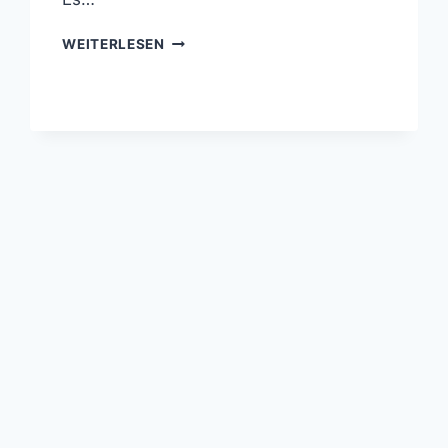
MÖBEL
WEITERLESEN
NACH
MASS