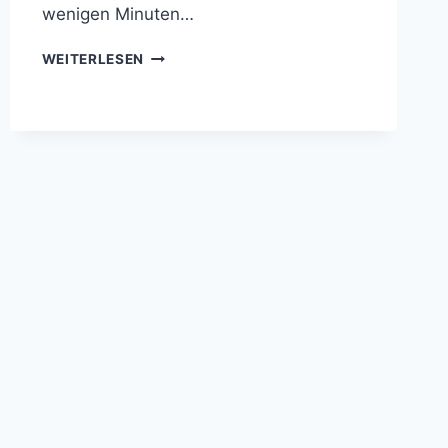
wenigen Minuten…
MÖBEL
WEITERLESEN
ODER
FERTIGE
PRODUKTE?