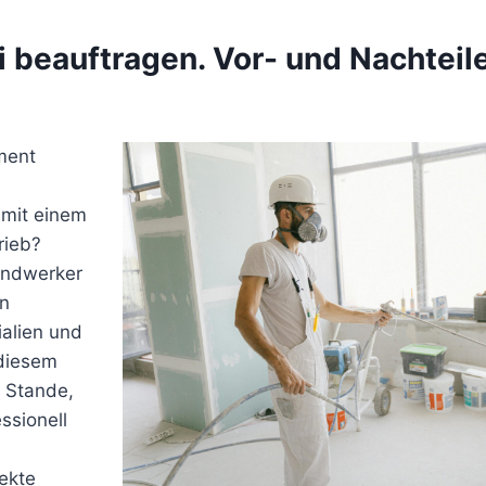
i beauftragen. Vor- und Nachteil
ment
mit einem
rieb?
andwerker
en
ialien und
diesem
m Stande,
ssionell
ekte