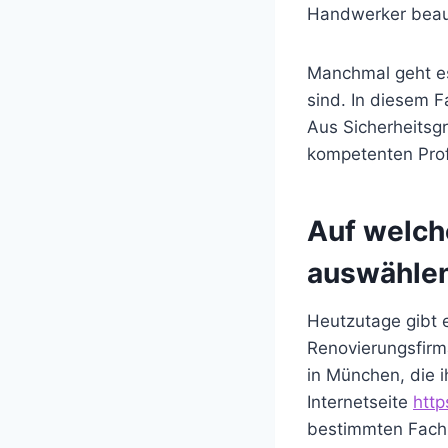
Handwerker beauft
Manchmal geht es
sind. In diesem F
Aus Sicherheitsg
kompetenten Prof
Auf welch
auswähle
Heutzutage gibt e
Renovierungsfirm
in München, die i
Internetseite
http
bestimmten Fachb