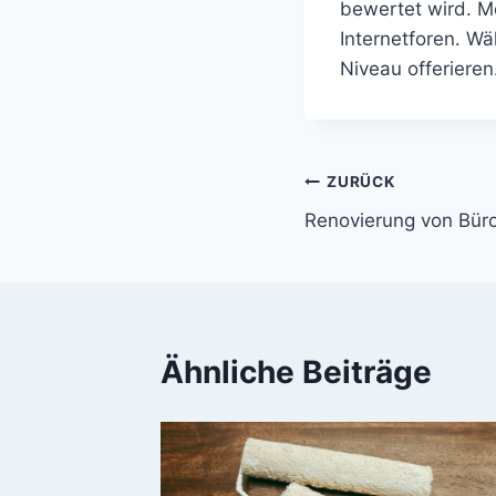
bewertet wird. M
Internetforen. W
Niveau offerieren
Beitragsnavi
ZURÜCK
Renovierung von Bü
Ähnliche Beiträge