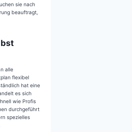
uchen sie nach
rung beauftragt,
lbst
n alle
plan flexibel
tändlich hat eine
ndelt es sich
nell wie Profis
nen durchgeführt
rn spezielles
.